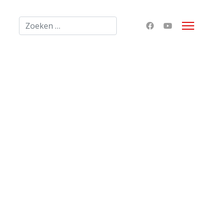
Zoeken
Type 2 or more characters for results.