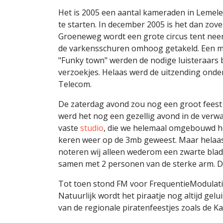
Het is 2005 een aantal kameraden in Lemele
te starten. In december 2005 is het dan zove
Groeneweg wordt een grote circus tent nee
de varkensschuren omhoog getakeld. Een ma
"Funky town" werden de nodige luisteraars 
verzoekjes. Helaas werd de uitzending ond
Telecom.
De zaterdag avond zou nog een groot feest
werd het nog een gezellig avond in de verwa
vaste
studio
, die we helemaal omgebouwd h
keren weer op de 3mb geweest. Maar helaas 
noteren wij alleen wederom een zwarte blad
samen met 2 personen van de sterke arm. Di
Tot toen stond FM voor FrequentieModulati
Natuurlijk wordt het piraatje nog altijd ge
van de regionale piratenfeestjes zoals de 