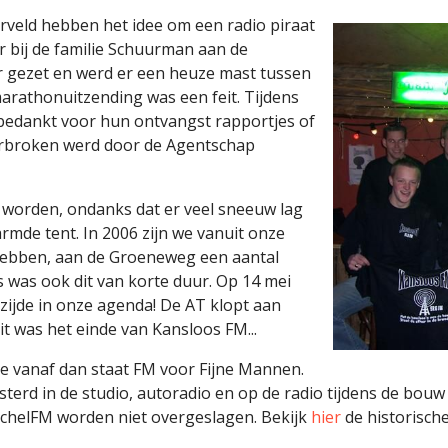
rveld hebben het idee om een radio piraat
r bij de familie Schuurman aan de
r gezet en werd er een heuze mast tussen
rathonuitzending was een feit. Tijdens
bedankt voor hun ontvangst rapportjes of
erbroken werd door de Agentschap
 worden, ondanks dat er veel sneeuw lag
rmde tent. In 2006 zijn we vanuit onze
ebben, aan de Groeneweg een aantal
was ook dit van korte duur. Op 14 mei
zijde in onze agenda! De AT klopt aan
t was het einde van Kansloos FM...
e vanaf dan staat FM voor Fijne Mannen.
luisterd in de studio, autoradio en op de radio tijdens de b
KachelFM worden niet overgeslagen. Bekijk
hier
de historisch