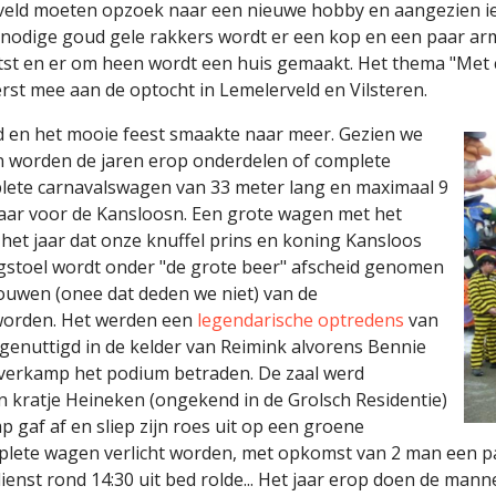
eld moeten opzoek naar een nieuwe hobby en aangezien ied
 nodige goud gele rakkers wordt er een kop en een paar ar
t en er om heen wordt een huis gemaakt. Het thema "Met ca
st mee aan de optocht in Lemelerveld en Vilsteren.
d en het mooie feest smaakte naar meer. Gezien we
 worden de jaren erop onderdelen of complete
lete carnavalswagen van 33 meter lang en maximaal 9
 jaar voor de Kansloosn. Een grote wagen met het
 het jaar dat onze knuffel prins en koning Kansloos
gstoel wordt onder "de grote beer" afscheid genomen
ouwen (onee dat deden we niet) van de
worden. Het werden een
legendarische optredens
van
genuttigd in de kelder van Reimink alvorens Bennie
averkamp het podium betraden. De zaal werd
n kratje Heineken (ongekend in de Grolsch Residentie)
af af en sliep zijn roes uit op een groene
mplete wagen verlicht worden, met opkomst van 2 man een
dienst rond 14:30 uit bed rolde... Het jaar erop doen de m