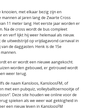
 knooien, met elkaar bezig zijn en
e mannen al jaren lang de Zwarte Cross
n 11 meter lang. Het eerste jaar worden er
n. Na de cross wordt de bus compleet
 en verf lijkt hij weer helemaal als nieuw.
et de uitwedstrijd op vrijdagavond carnaval in
ij van de daggasten. Henk is de 15e
e mannen.
wordt en er wordt een nieuwe aangekocht.
e huizen worden gebouwd, er getrouwd wordt
men weer terug.
Zelfs de naam Kansloos, KansloosFM, of
 met een pubquiz, volleyballtoernooitje of
loosn". Deze site houden we online voor de
terug spieken als we weer wat gekkigheid in
weer een nieuw leven in KansloosFM