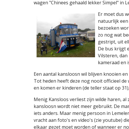
wagen "Chinees gehaald lekker Simpel" in 
Er moet dus we
natuurlijk ee
bezoeken word
zo nog wat be
gestript, uit 
De bus krijgt 
Vilsteren, dan
kameraad en i
Een aantal kansloosn wil blijven knooien e
Tot heden heeft deze nog nooit officieel d
en komen er kinderen (de teller staat op 31
Menig Kansloos verliest zijn wilde haren, al
kansloosn wordt niet meer gebruikt. De ma
iets anders. Maar menig persoon in Lemeler
vracht aan foto's en video's (zie youtube) 
elkaar gezet moet worden of wanneer er nog