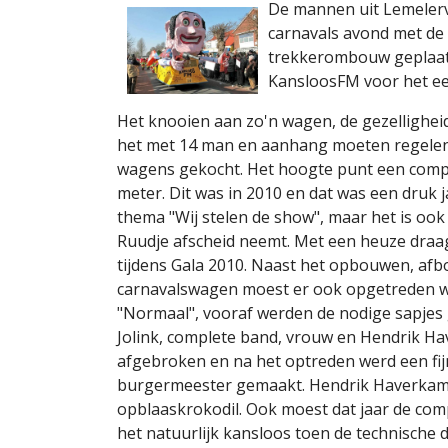
De mannen uit Lemelerv
carnavals avond met de
trekkerombouw geplaats
KansloosFM voor het eer
Het knooien aan zo'n wagen, de gezellighei
het met 14 man en aanhang moeten regelen
wagens gekocht. Het hoogte punt een comp
meter. Dit was in 2010 en dat was een druk
thema "Wij stelen de show", maar het is ook
Ruudje afscheid neemt. Met een heuze draa
tijdens Gala 2010. Naast het opbouwen, afb
carnavalswagen moest er ook opgetreden 
"Normaal", vooraf werden de nodige sapjes 
Jolink, complete band, vrouw en Hendrik H
afgebroken en na het optreden werd een fij
burgermeester gemaakt. Hendrik Haverkamp g
opblaaskrokodil. Ook moest dat jaar de co
het natuurlijk kansloos toen de technische 