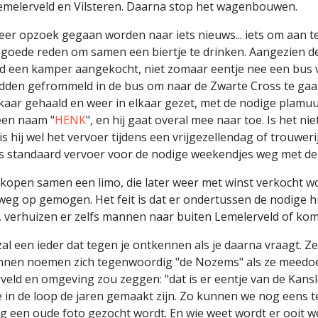
Lemelerveld en Vilsteren. Daarna stop het wagenbouwen.
er opzoek gegaan worden naar iets nieuws... iets om aan te
n goede reden om samen een biertje te drinken. Aangezien d
 een kamper aangekocht, niet zomaar eentje nee een bus va
dden gefrommeld in de bus om naar de Zwarte Cross te gaa
elkaar gehaald en weer in elkaar gezet, met de nodige plamuur
een naam "
HENK
", en hij gaat overal mee naar toe. Is het ni
 is hij wel het vervoer tijdens een vrijgezellendag of trouwer
s standaard vervoer voor de nodige weekendjes weg met d
n kopen samen een limo, die later weer met winst verkocht 
e weg op gemogen. Het feit is dat er ondertussen de nodig
), verhuizen er zelfs mannen naar buiten Lemelerveld of ko
 zal een ieder dat tegen je ontkennen als je daarna vraagt. 
nnen noemen zich tegenwoordig "de Nozems" als ze meedoen
veld en omgeving zou zeggen: "dat is er eentje van de Kans
die in de loop de jaren gemaakt zijn. Zo kunnen we nog eens 
 een oude foto gezocht wordt. En wie weet wordt er ooit 