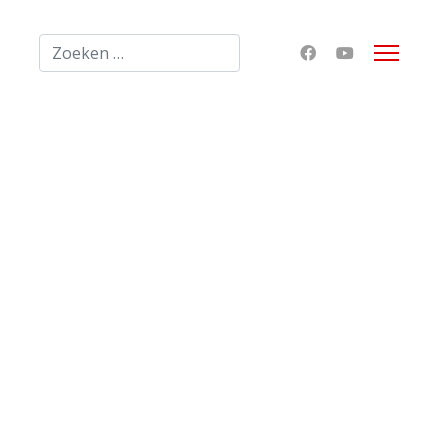
Zoeken
Type 2 or more characters for results.